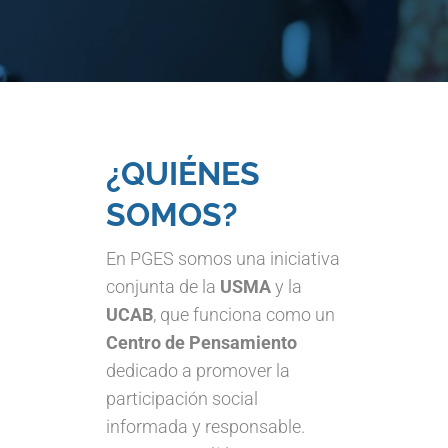
¿QUIÉNES
SOMOS?
En PGES somos una iniciativa
conjunta de la
USMA
y la
UCAB
, que funciona como un
Centro de Pensamiento
dedicado a promover la
participación social
informada y responsable.