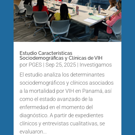
Estudio Características
Sociodemográficas y Clínicas de VIH
por
PGES
|
Sep 25, 2025
|
Investigamos
El estudio analiza los determinantes
sociodemográficos y clínicos asociados
a la mortalidad por VIH en Panamá, así
como el estado avanzado de la
enfermedad en el momento del
diagnóstico. A partir de expedientes
clínicos y entrevistas cualitativas, se
evaluaron...