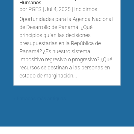
Humanos
por
PGES
|
Jul 4, 2025
|
Incidimos
Oportunidades para la Agenda Nacional
de Desarrollo de Panamá. ¿Qué
principios guían las decisiones
presupuestarias en la República de
Panamá? ¿Es nuestro sistema
impositivo regresivo o progresivo? ¿Qué
recursos se destinan a las personas en
estado de marginación...
« Entradas más antiguas