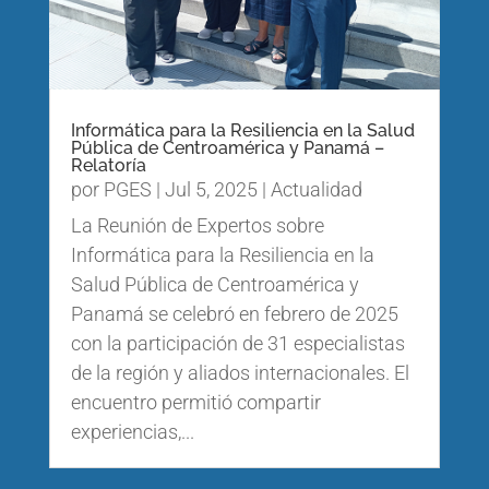
Informática para la Resiliencia en la Salud
Pública de Centroamérica y Panamá –
Relatoría
por
PGES
|
Jul 5, 2025
|
Actualidad
La Reunión de Expertos sobre
Informática para la Resiliencia en la
Salud Pública de Centroamérica y
Panamá se celebró en febrero de 2025
con la participación de 31 especialistas
de la región y aliados internacionales. El
encuentro permitió compartir
experiencias,...