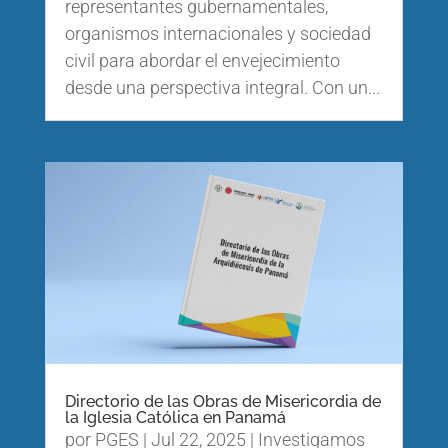
representantes gubernamentales,
organismos internacionales y sociedad
civil para abordar el envejecimiento
desde una perspectiva integral. Con un...
Directorio de las Obras de Misericordia de
la Iglesia Católica en Panamá
por
PGES
|
Jul 22, 2025
|
Investigamos